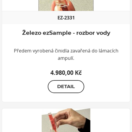
EZ-2331
Železo ezSample - rozbor vody
Předem vyrobená činidla zavařená do lámacích
ampulí.
4.980,00 Kč
DETAIL