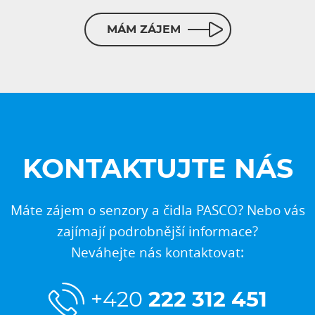
MÁM ZÁJEM
KONTAKTUJTE NÁS
Máte zájem o senzory a čidla PASCO? Nebo vás
zajímají podrobnější informace?
Neváhejte nás kontaktovat:
+420
222 312 451