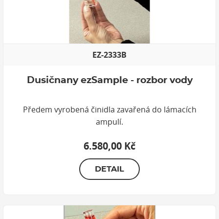
EZ-2333B
Dusičnany ezSample - rozbor vody
Předem vyrobená činidla zavařená do lámacích
ampulí.
6.580,00 Kč
DETAIL