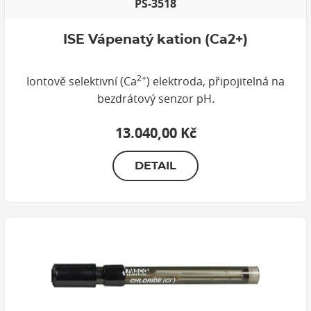
PS-3518
ISE Vápenatý kation (Ca2+)
2+
Iontově selektivní (Ca
) elektroda, připojitelná na
bezdrátový senzor pH.
13.040,00 Kč
DETAIL