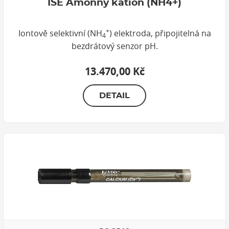
ISE Amonný kation (NH4+)
+
Iontově selektivní (NH
) elektroda, připojitelná na
4
bezdrátový senzor pH.
13.470,00 Kč
DETAIL