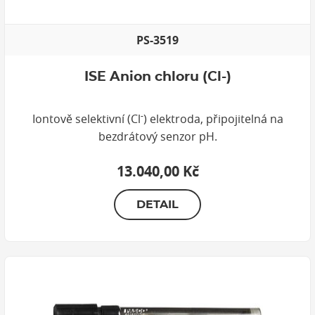
PS-3519
ISE Anion chloru (Cl-)
-
Iontově selektivní (Cl
) elektroda, připojitelná na
bezdrátový senzor pH.
13.040,00 Kč
DETAIL