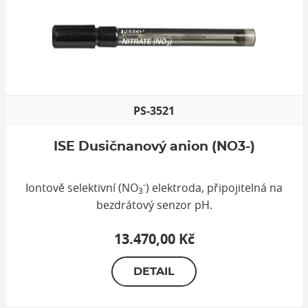
PS-3521
ISE Dusičnanový anion (NO3-)
-
Iontově selektivní (NO
) elektroda, připojitelná na
3
bezdrátový senzor pH.
13.470,00 Kč
DETAIL