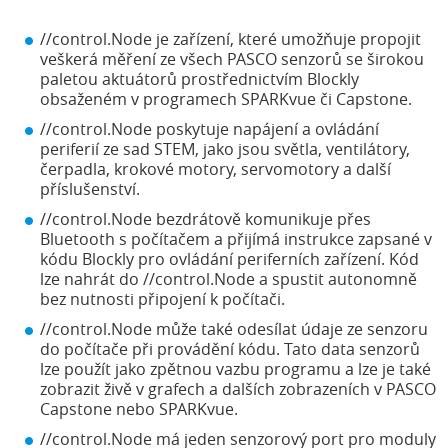
//control.Node je zařízení, které umožňuje propojit
veškerá měření ze všech PASCO senzorů se širokou
paletou aktuátorů prostřednictvím Blockly
obsaženém v programech SPARKvue či Capstone.
//control.Node poskytuje napájení a ovládání
periferií ze sad STEM, jako jsou světla, ventilátory,
čerpadla, krokové motory, servomotory a další
příslušenství.
//control.Node bezdrátově komunikuje přes
Bluetooth s počítačem a přijímá instrukce zapsané v
kódu Blockly pro ovládání periferních zařízení. Kód
lze nahrát do //control.Node a spustit autonomně
bez nutnosti připojení k počítači.
//control.Node může také odesílat údaje ze senzoru
do počítače při provádění kódu. Tato data senzorů
lze použít jako zpětnou vazbu programu a lze je také
zobrazit živě v grafech a dalších zobrazeních v PASCO
Capstone nebo SPARKvue.
//control.Node má jeden senzorový port pro moduly