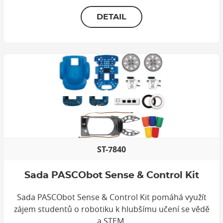
DETAIL
ST-7840
Sada PASCObot Sense & Control Kit
Sada PASCObot Sense & Control Kit pomáhá využít
zájem studentů o robotiku k hlubšímu učení se vědě
a STEM.