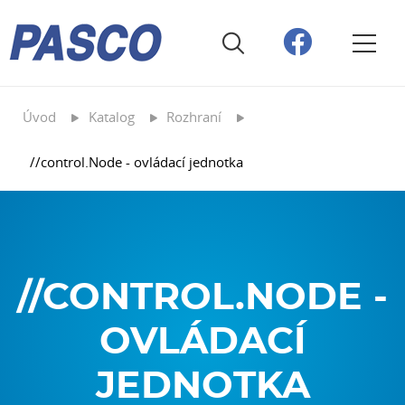
Úvod
Katalog
Rozhraní
//control.Node - ovládací jednotka
//CONTROL.NODE -
OVLÁDACÍ
JEDNOTKA