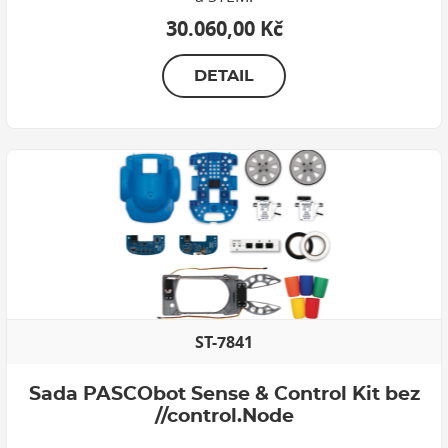
30.060,00 Kč
DETAIL
ST-7841
Sada PASCObot Sense & Control Kit bez
//control.Node