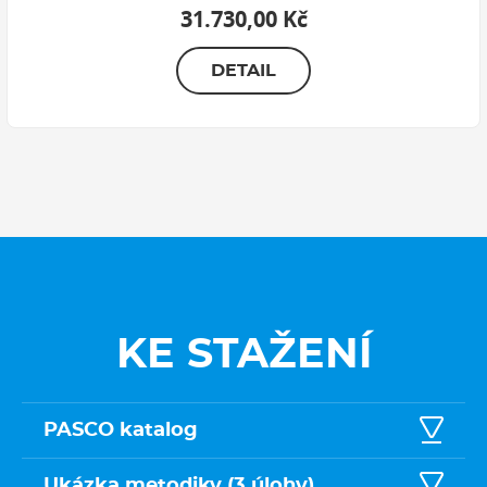
31.730,00 Kč
DETAIL
KE STAŽENÍ
PASCO katalog
Ukázka metodiky (3 úlohy)