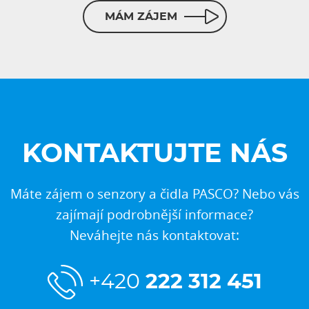
MÁM ZÁJEM
KONTAKTUJTE NÁS
Máte zájem o senzory a čidla PASCO? Nebo vás
zajímají podrobnější informace?
Neváhejte nás kontaktovat:
+420
222 312 451