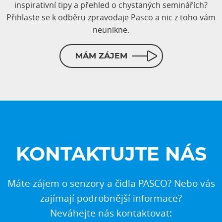
inspirativní tipy a přehled o chystaných seminářích?
Přihlaste se k odběru zpravodaje Pasco a nic z toho vám
neunikne.
MÁM ZÁJEM
KONTAKTUJTE NÁS
Máte zájem o senzory a čidla PASCO? Nebo vás
zajímají podrobnější informace?
Neváhejte nás kontaktovat: