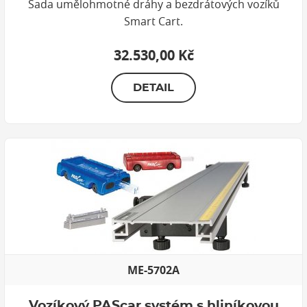
Sada umělohmotné dráhy a bezdrátových vozíků
Smart Cart.
32.530,00 Kč
DETAIL
ME-5702A
Vozíkový PAScar systém s hliníkovou