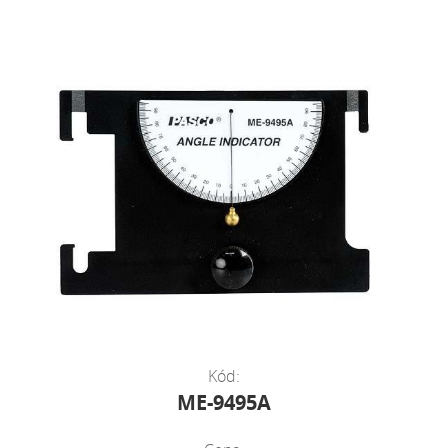
Kód:
ME-9495A