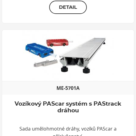
DETAIL
ME-5701A
Vozíkový PAScar systém s PAStrack
dráhou
Sada umělohmotné dráhy, vozíků PAScar a